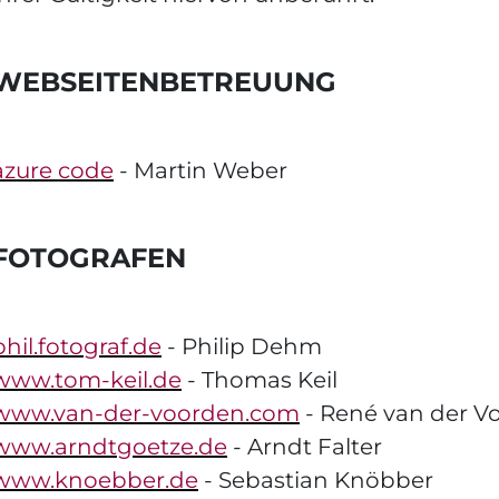
WEBSEITENBETREUUNG
azure code
- Martin Weber
FOTOGRAFEN
phil.fotograf.de
- Philip Dehm
www.tom-keil.de
- Thomas Keil
www.van-der-voorden.com
- René van der V
www.arndtgoetze.de
- Arndt Falter
www.knoebber.de
- Sebastian Knöbber