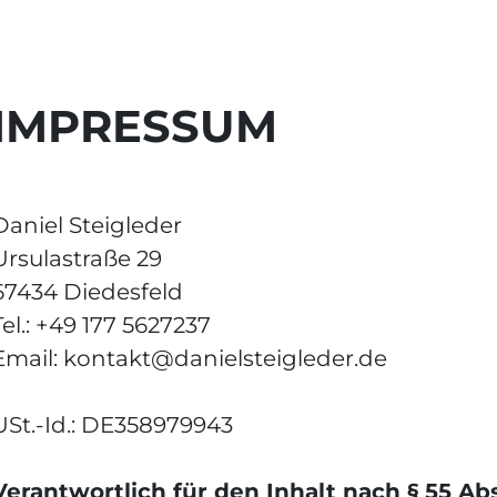
IMPRESSUM
Daniel Steigleder
Ursulastraße 29
67434 Diedesfeld
Tel.: +49 177 5627237
Email: kontakt@danielsteigleder.de
USt.-Id.: DE358979943
Verantwortlich für den Inhalt nach § 55 Ab